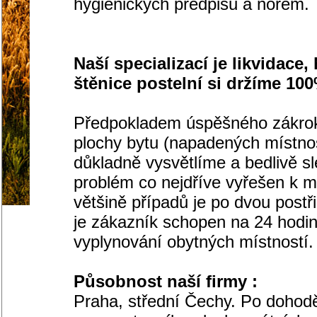
hygienických předpisů a norem.
Naší specializací je likvidace,
štěnice postelní si držíme 10
Předpokladem úspěšného zákroku
plochy bytu (napadených místno
důkladně vysvětlíme a bedlivě sl
problém co nejdříve vyřešen k m
většině případů je po dvou post
je zákazník schopen na 24 hodin 
vyplynování obytných místností.
Působnost naší firmy :
Praha, střední Čechy. Po dohodě