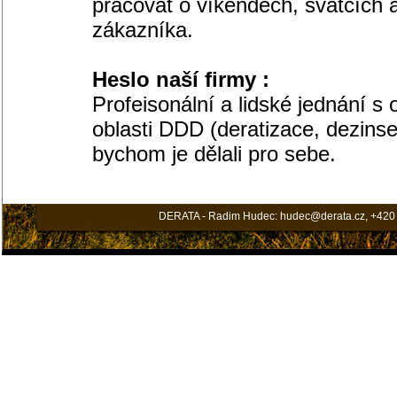
pracovat o víkendech, svátcích 
zákazníka.
Heslo naší firmy :
Profeisonální a lidské jednání 
oblasti DDD (deratizace, dezins
bychom je dělali pro sebe.
DERATA - Radim Hudec: hudec@derata.cz, +420 